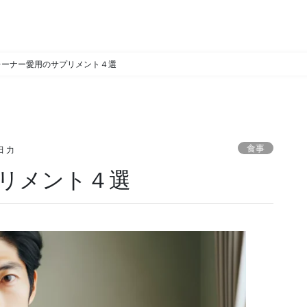
レーナー愛用のサプリメント４選
食事
田 力
リメント４選