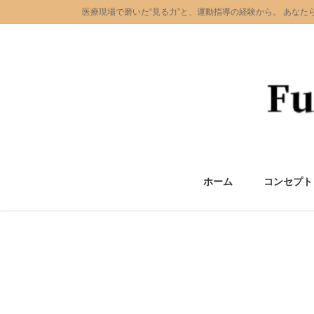
コ
ナ
医療現場で磨いた“見る力”と、運動指導の経験から。 あな
ン
ビ
テ
ゲ
ン
ー
ツ
シ
に
ョ
移
ン
動
に
移
動
ホーム
コンセプト