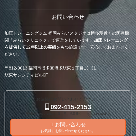
お問い合わせ
加圧トレーニングジム 福岡みらいスタジオは博多駅近くの医療機
関「みらいクリニック」で運営をしています。
加圧トレーニング
を提供して12年以上の実績
をもつ施設です！安心しておまかせく
ださい。
〒812-0013 福岡市博多区博多駅東１丁目13−31
駅東サンシティビル6F
お気軽にお問い合わせください。
092-415-2153
受付時間 9:30-18:30 [ 日・月・祝日除く ] ※土は16:30まで
お問い合わせ
お気軽にお問い合わせください。